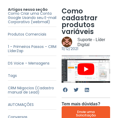
Como
Artigos nessa seção
Como Criar uma Conta
cadastrar
Google Usando seu E-mail
Corporativo (webmail)
produtos
variáveis
Produtos Comerciais
Suporte - Líder
Digital
1 – Primeiros Passos – CRM
11/12/2021
LíderZap
DS Voice – Mensagens
Tags
CRM Négocios (Cadastro
manual de Lead)
Tem mais dúvidas?
AUTOMAÇÕES
Envie uma
Solicitação
Conversas