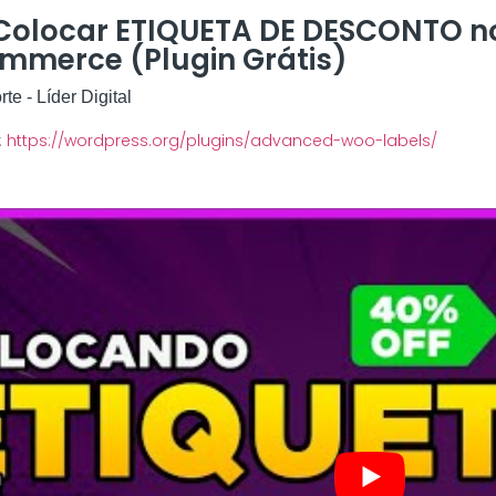
olocar ETIQUETA DE DESCONTO no
merce (Plugin Grátis)
te - Líder Digital
:
https://wordpress.org/plugins/advanced-woo-labels/