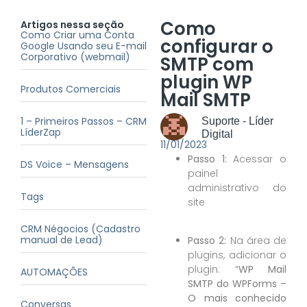
Como
Artigos nessa seção
Como Criar uma Conta
configurar o
Google Usando seu E-mail
Corporativo (webmail)
SMTP com
plugin WP
Produtos Comerciais
Mail SMTP
1 – Primeiros Passos – CRM
Suporte - Líder
LíderZap
Digital
11/01/2023
Passo 1:
Acessar o
DS Voice – Mensagens
painel
administrativo do
Tags
site
CRM Négocios (Cadastro
manual de Lead)
Passo 2:
Na área de
plugins, adicionar o
plugin: “
WP Mail
AUTOMAÇÕES
SMTP do WPForms –
O mais conhecido
Conversas