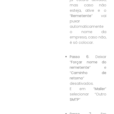
mas caso não
esteja, ative e o
“
Remetente
” vai
puxar
automaticamente
o nome da
empresa, caso não,
é só colocar.
Passo 6
: Deixar
“
Forçar nome do
remetente
” e
“
Caminho de
retorno
”
desativados.
E em “
Mailer
”
selecionar “Outro
SMTP
“
Passo 7
: Em