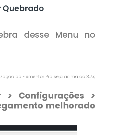
r Quebrado
uebra desse Menu no
zação do Elementor Pro seja acima da 3.7.x,
r > Configurações >
rregamento melhorado