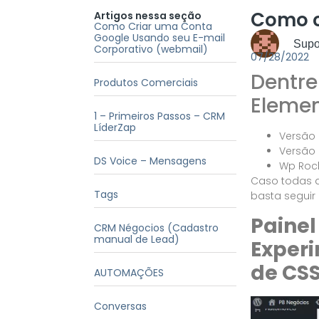
Como c
Artigos nessa seção
Como Criar uma Conta
Google Usando seu E-mail
Supor
Corporativo (webmail)
07/28/2022
Dentr
Produtos Comerciais
Elemen
1 – Primeiros Passos – CRM
LíderZap
Versão 
Versão 
DS Voice – Mensagens
Wp Rock
Caso todas a
Tags
basta seguir
Paine
CRM Négocios (Cadastro
manual de Lead)
Exper
de CS
AUTOMAÇÕES
Conversas