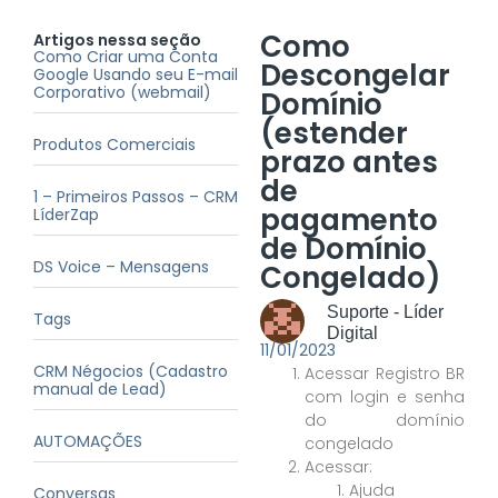
Como
Artigos nessa seção
Como Criar uma Conta
Descongelar
Google Usando seu E-mail
Corporativo (webmail)
Domínio
(estender
Produtos Comerciais
prazo antes
de
1 – Primeiros Passos – CRM
pagamento
LíderZap
de Domínio
DS Voice – Mensagens
Congelado)
Suporte - Líder
Tags
Digital
11/01/2023
CRM Négocios (Cadastro
Acessar Registro BR
manual de Lead)
com login e senha
do domínio
AUTOMAÇÕES
congelado
Acessar:
Ajuda
Conversas