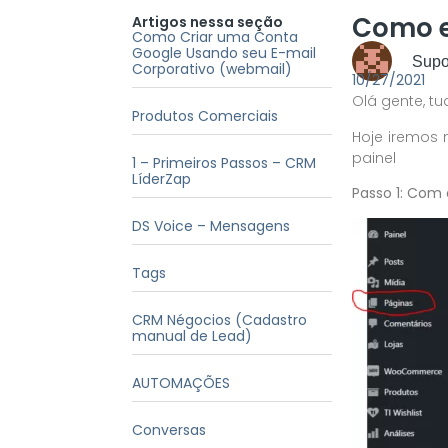
Como e
Artigos nessa seção
Como Criar uma Conta
Google Usando seu E-mail
Supor
Corporativo (webmail)
10/27/2021
Olá gente, t
Produtos Comerciais
Hoje iremos 
painel
1 – Primeiros Passos – CRM
LíderZap
Passo 1: Com 
DS Voice – Mensagens
Tags
CRM Négocios (Cadastro
manual de Lead)
AUTOMAÇÕES
Conversas