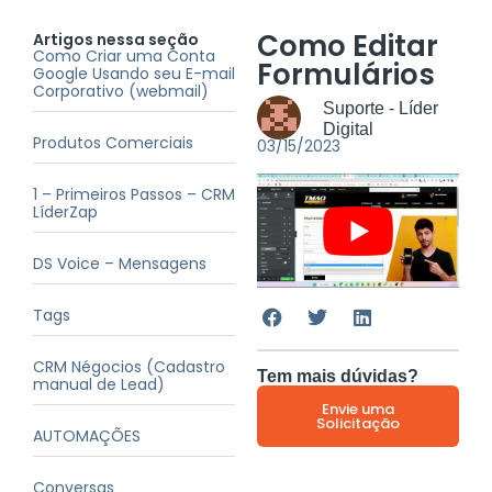
Como Editar
Artigos nessa seção
Como Criar uma Conta
Formulários
Google Usando seu E-mail
Corporativo (webmail)
Suporte - Líder
Digital
Produtos Comerciais
03/15/2023
1 – Primeiros Passos – CRM
LíderZap
DS Voice – Mensagens
Tags
CRM Négocios (Cadastro
Tem mais dúvidas?
manual de Lead)
Envie uma
Solicitação
AUTOMAÇÕES
Conversas