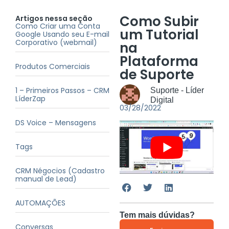
Como Subir
Artigos nessa seção
Como Criar uma Conta
um Tutorial
Google Usando seu E-mail
Corporativo (webmail)
na
Plataforma
Produtos Comerciais
de Suporte
1 – Primeiros Passos – CRM
Suporte - Líder
LíderZap
Digital
03/28/2022
DS Voice – Mensagens
Tags
CRM Négocios (Cadastro
manual de Lead)
AUTOMAÇÕES
Tem mais dúvidas?
Conversas