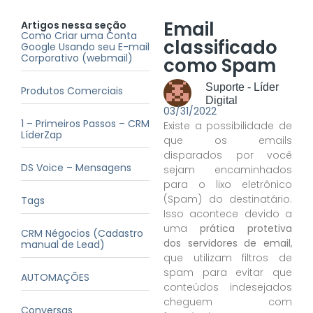
Email
Artigos nessa seção
Como Criar uma Conta
classificado
Google Usando seu E-mail
Corporativo (webmail)
como Spam
Suporte - Líder
Produtos Comerciais
Digital
03/31/2022
1 – Primeiros Passos – CRM
Existe a possibilidade de
LíderZap
que os emails
disparados por você
DS Voice – Mensagens
sejam encaminhados
para o lixo eletrônico
(Spam) do destinatário.
Tags
Isso acontece devido a
uma
prática protetiva
CRM Négocios (Cadastro
dos servidores de email
,
manual de Lead)
que utilizam filtros de
spam para evitar que
AUTOMAÇÕES
conteúdos indesejados
cheguem com
Conversas