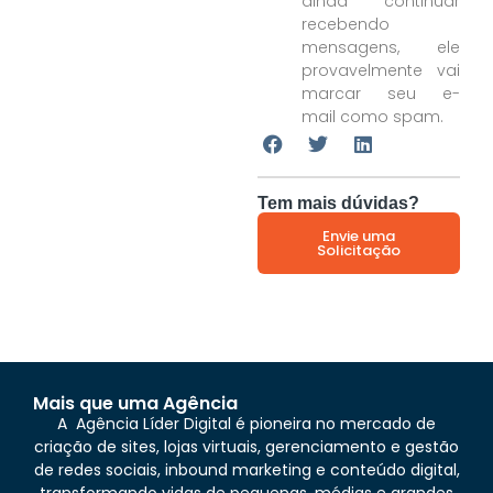
ainda continuar
recebendo
mensagens, ele
provavelmente vai
marcar seu
e-
mail
como spam.
Tem mais dúvidas?
Envie uma
Solicitação
Mais que uma Agência
A Agência Líder Digital é pioneira no mercado de
criação de sites, lojas virtuais, gerenciamento e gestão
de redes sociais, inbound marketing e conteúdo digital,
transformando vidas de pequenas, médias e grandes